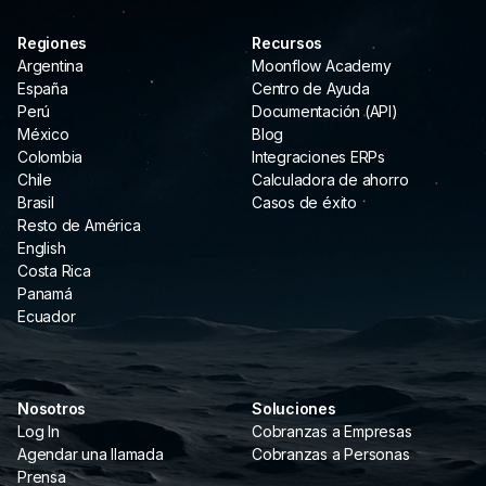
Regiones
Recursos
Argentina
Moonflow Academy
España
Centro de Ayuda
Perú
Documentación (API)
México
Blog
Colombia
Integraciones ERPs
Chile
Calculadora de ahorro
Brasil
Casos de éxito
Resto de América
English
Costa Rica
Panamá
Ecuador
Nosotros
Soluciones
Log In
Cobranzas a Empresas
Agendar una llamada
Cobranzas a Personas
Prensa