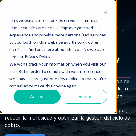
ES
This website stores cookies on your computer.
These cookies are used to improve your website
experience and provide more personalized services
to you, both on this website and through other
Blog cobranzas: Todo
media. To find out more about the cookies we use,
sobre Automatización y
see our Privacy Policy.
We won't track your information when you visit our
tendencias
site. But in order to comply with your preferences,
we'll have to use just one tiny cookie so that you're
En Moonflow, sabemos que automatizar tu gestión de
not asked to make this choice again.
cobranzas es clave para mejorar la rentabilidad de tu
empresa. Por eso, hemos creado este espacio con
Accept
Decline
recursos valiosos para ayudarte a digitalizar y
automatizar tus procesos de recuperación de pagos,
reducir la morosidad y optimizar la gestión del ciclo de
cobro.