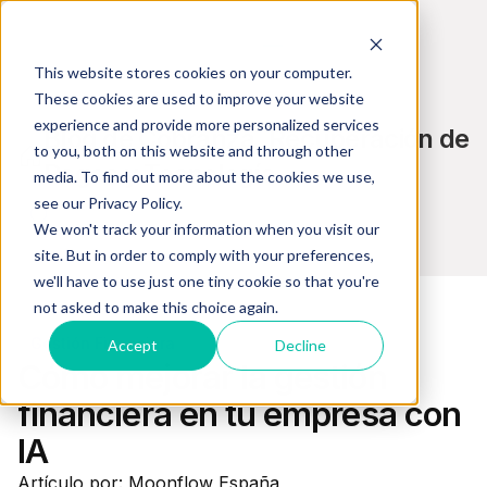
This website stores cookies on your computer.
These cookies are used to improve your website
experience and provide more personalized services
Blog de Cobranza, Recuperación de
to you, both on this website and through other
Pagos y Tecnología
media. To find out more about the cookies we use,
see our Privacy Policy.
We won't track your information when you visit our
site. But in order to comply with your preferences,
we'll have to use just one tiny cookie so that you're
not asked to make this choice again.
Gestión Financiera
Accept
Decline
Cómo mejorar la gestión
financiera en tu empresa con
IA
Artículo por: Moonflow España