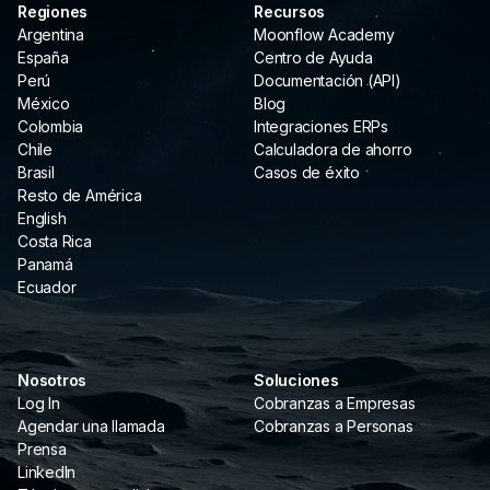
Regiones
Recursos
Argentina
Moonflow Academy
España
Centro de Ayuda
Perú
Documentación (API)
México
Blog
Colombia
Integraciones ERPs
Chile
Calculadora de ahorro
Brasil
Casos de éxito
Resto de América
English
Costa Rica
Panamá
Ecuador
Nosotros
Soluciones
Log In
Cobranzas a Empresas
Agendar una llamada
Cobranzas a Personas
Prensa
LinkedIn