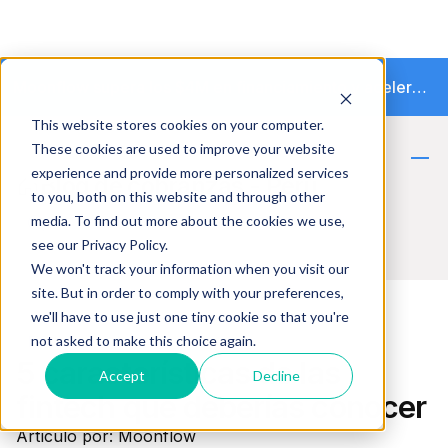
Moonflow supera los $4M en financiamiento y acelera la transición hacia la cobranza autónoma
This website stores cookies on your computer.
These cookies are used to improve your website
experience and provide more personalized services
Blog de cobranzas - Perú
to you, both on this website and through other
media. To find out more about the cookies we use,
see our Privacy Policy.
We won't track your information when you visit our
site. But in order to comply with your preferences,
we'll have to use just one tiny cookie so that you're
not asked to make this choice again.
Fintech
5 características de las
Accept
Decline
fintech que deberías conocer
Artículo por: Moonflow