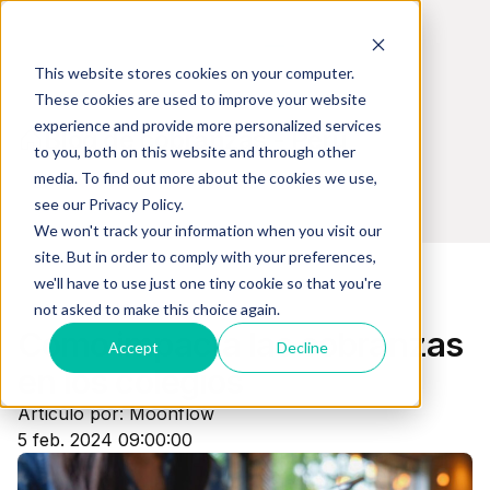
This website stores cookies on your computer.
These cookies are used to improve your website
experience and provide more personalized services
Blog de cobranzas - Perú
to you, both on this website and through other
media. To find out more about the cookies we use,
see our Privacy Policy.
We won't track your information when you visit our
site. But in order to comply with your preferences,
we'll have to use just one tiny cookie so that you're
not asked to make this choice again.
Educación (Sector)
Cómo impacta las cobranzas
Accept
Decline
en los colegios
Artículo por: Moonflow
5 feb. 2024 09:00:00