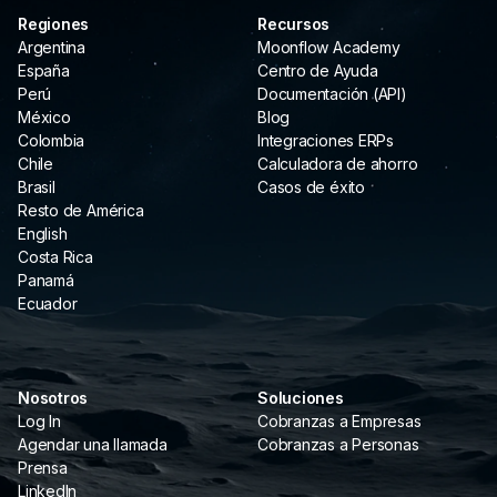
Regiones
Recursos
Argentina
Moonflow Academy
España
Centro de Ayuda
Perú
Documentación (API)
México
Blog
Colombia
Integraciones ERPs
Chile
Calculadora de ahorro
Brasil
Casos de éxito
Resto de América
English
Costa Rica
Panamá
Ecuador
Nosotros
Soluciones
Log In
Cobranzas a Empresas
Agendar una llamada
Cobranzas a Personas
Prensa
LinkedIn