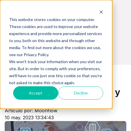
This website stores cookies on your computer.
These cookies are used to improve your website
experience and provide more personalized services
Blog de cobranzas - Perú
to you, both on this website and through other
media. To find out more about the cookies we use,
see our Privacy Policy.
We won't track your information when you visit our
site. But in order to comply with your preferences,
we'll have to use just one tiny cookie so that you're
not asked to make this choice again.
Automatización
¿Qué es la automatización y
Accept
Decline
por qué es importante?
Artículo por: Moonflow
10 may. 2023 13:34:43