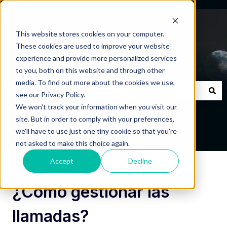
This website stores cookies on your computer.
These cookies are used to improve your website
experience and provide more personalized services
Centro de Ayuda
to you, both on this website and through other
media. To find out more about the cookies we use,
see our Privacy Policy.
No hay sugerencias porque el campo de búsqueda está
We won't track your information when you visit our
site. But in order to comply with your preferences,
we'll have to use just one tiny cookie so that you're
not asked to make this choice again.
Accept
Decline
Centro de Ayuda
Comunicaciones
¿Cómo gestionar las
llamadas?