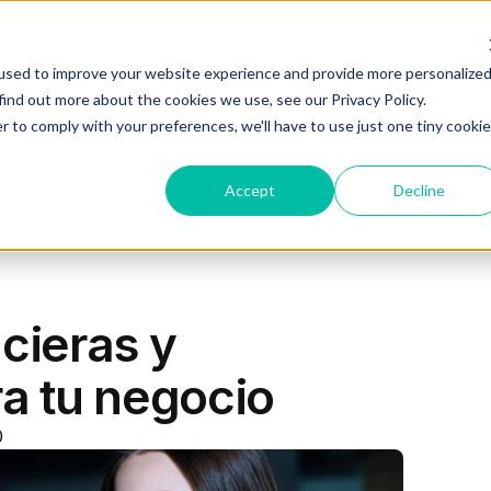
Recursos
Planes
Log In
Agendar Demo
used to improve your website experience and provide more personalize
find out more about the cookies we use, see our Privacy Policy.
r to comply with your preferences, we'll have to use just one tiny cookie
Accept
Decline
cieras y
a tu negocio
0