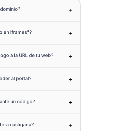
bdominio?
+
o en iframes"?
+
logo a la URL de tu web?
+
eder al portal?
+
ante un código?
+
tera castigada?
+