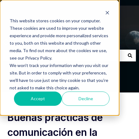
This website stores cookies on your computer.
These cookies are used to improve your website
experience and provide more personalized services
Centro de Ayuda
to you, both on this website and through other
media. To find out more about the cookies we use,
see our Privacy Policy.
No hay sugerencias porque el campo de búsqueda está
We won't track your information when you visit our
site. But in order to comply with your preferences,
we'll have to use just one tiny cookie so that you're
not asked to make this choice again.
Accept
Decline
Centro de Ayuda
Comunicaciones
Buenas prácticas de
comunicación en la